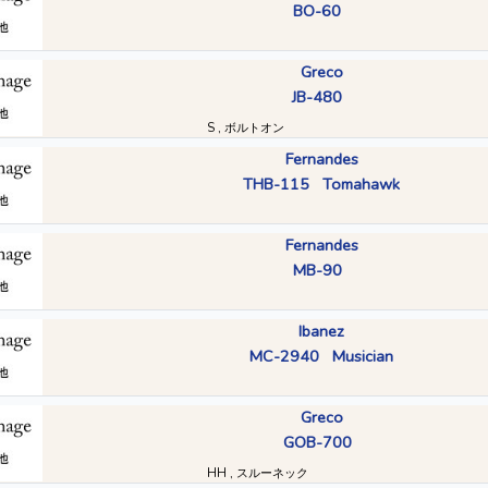
BO-60
Greco
JB-480
S , ボルトオン
Fernandes
THB-115 Tomahawk
Fernandes
MB-90
Ibanez
MC-2940 Musician
Greco
GOB-700
HH , スルーネック