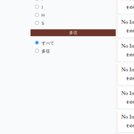
J
H
S
多弦
すべて
多弦