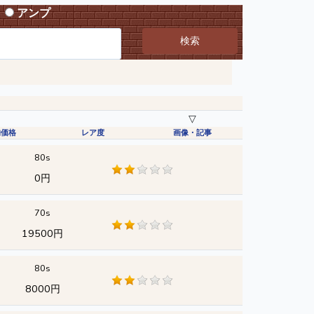
アンプ
検索
▽
均価格
レア度
画像・記事
80s
0円
70s
19500円
80s
8000円