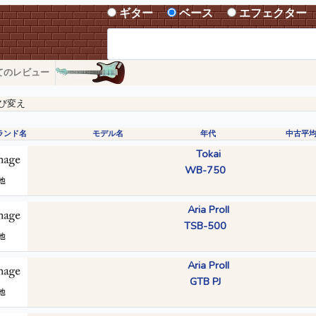
ギター
ベース
エフェクター
てのレビュー
び変え
ランド名
モデル名
年代
中古平
Tokai
WB-750
Aria ProII
TSB-500
Aria ProII
GTB PJ