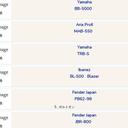
Yamaha
BB-5000
Aria ProII
MAB-550
Yamaha
TRB-S
Ibanez
BL-500 Blazer
Fender Japan
PB62-98
S , ボルトオン
Fender Japan
JBR-800