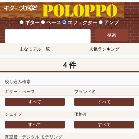
ギター
ベース
エフェクター
アンプ
検索
主なモデル一覧
人気ランキング
4 件
絞り込み検索
ギター・べース
ブランド名
すべて
すべて
シェイプ
価格帯
すべて
すべて
真空管・デジタル モデリング