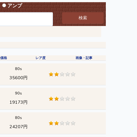
アンプ
検索
均価格
レア度
画像・記事
80s
35600円
90s
19173円
80s
24207円