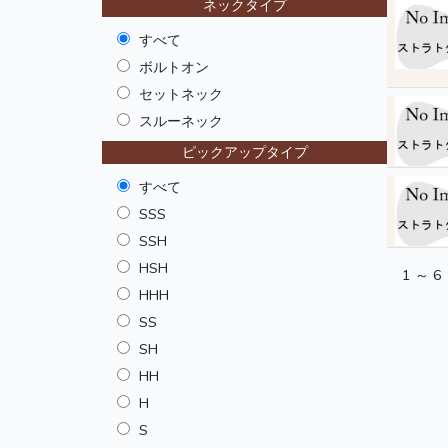
ネックタイプ
すべて
ボルトオン
セットネック
スルーネック
ピックアップタイプ
すべて
SSS
SSH
HSH
1 ～ 6
HHH
SS
SH
HH
H
S