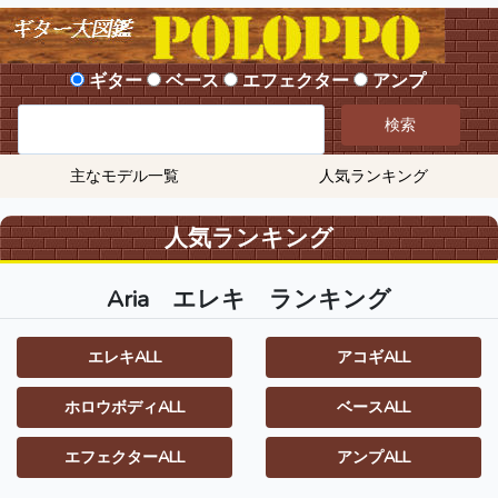
ギター
ベース
エフェクター
アンプ
検索
主なモデル一覧
人気ランキング
人気ランキング
Aria
エレキ
ランキング
エレキALL
アコギALL
ホロウボディALL
ベースALL
エフェクターALL
アンプALL