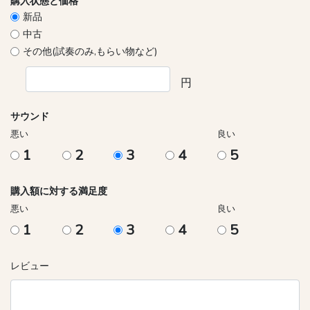
購入状態と価格
新品
中古
その他(試奏のみ,もらい物など)
円
サウンド
悪い
良い
1
2
3
4
5
購入額に対する満足度
悪い
良い
1
2
3
4
5
レビュー