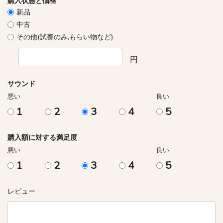
購入状態と価格
新品
中古
その他(試奏のみ,もらい物など)
円
サウンド
悪い
良い
1
2
3
4
5
購入額に対する満足度
悪い
良い
1
2
3
4
5
レビュー