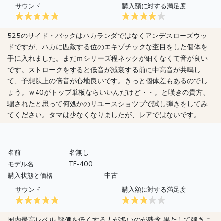
サウンド
購入額に対する満足度
525のサイド・バックはハカランダではなくアンデスローズウッ
ドですが、ハカに匹敵する位のエキゾチックな杢目をした個体を
手に入れました。まだｍシリーズ程ネックが細くなくて音が良い
です。ストロークをすると低音が減衰する前に中高音が共鳴し
て、予想以上の倍音が心地良いです。きっと個体差もあるのでし
ょう。ｗ40がトップ単板ならいいんだけど・・。と嘆きの貴方、
騙されたと思って何処かのリユースショツプで試し弾きをしてみ
てください。タマは少なくなりましたが、レアではないです。
名無し
名前
TF-400
モデル名
中古
購入状態と価格
サウンド
購入額に対する満足度
国内最高レベル 評価を低くする人が多いのが残念 果たして弾きこ