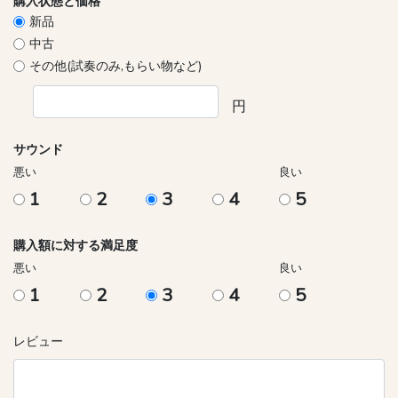
購入状態と価格
新品
中古
その他(試奏のみ,もらい物など)
円
サウンド
悪い
良い
1
2
3
4
5
購入額に対する満足度
悪い
良い
1
2
3
4
5
レビュー