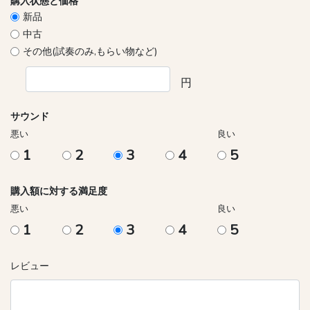
購入状態と価格
新品
中古
その他(試奏のみ,もらい物など)
円
サウンド
悪い
良い
1
2
3
4
5
購入額に対する満足度
悪い
良い
1
2
3
4
5
レビュー