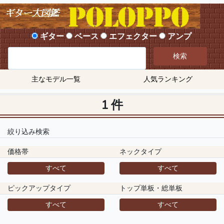
ギター
ベース
エフェクター
アンプ
検索
主なモデル一覧
人気ランキング
1 件
絞り込み検索
価格帯
ネックタイプ
すべて
すべて
ピックアップタイプ
トップ単板・総単板
すべて
すべて