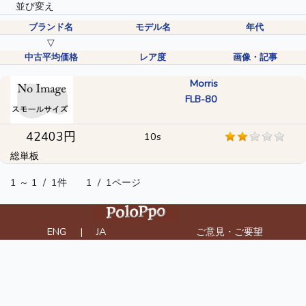
並び変え
ブランド名
モデル名
年代
▽
中古平均価格
レア度
画像・記事
Morris
FLB-80
42403円
10s
総単板
1 ～ 1
/
1件
1
/
1ページ
ENG
|
JA
ご意見・ご要望