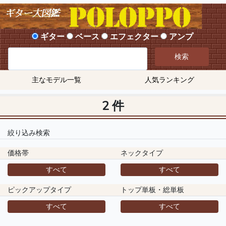
ギター
ベース
エフェクター
アンプ
検索
主なモデル一覧
人気ランキング
2 件
絞り込み検索
価格帯
ネックタイプ
すべて
すべて
ピックアップタイプ
トップ単板・総単板
すべて
すべて