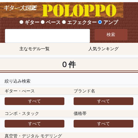
ギター
ベース
エフェクター
アンプ
検索
主なモデル一覧
人気ランキング
0 件
絞り込み検索
ギター・べース
ブランド名
すべて
すべて
コンボ・スタック
価格帯
すべて
すべて
真空管・デジタル モデリング