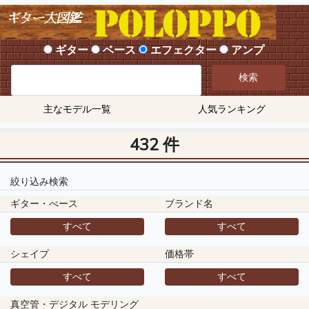
ギター
ベース
エフェクター
アンプ
検索
主なモデル一覧
人気ランキング
432 件
絞り込み検索
ギター・べース
ブランド名
すべて
すべて
シェイプ
価格帯
すべて
すべて
真空管・デジタル モデリング