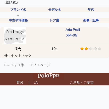
並び変え
ブランド名
モデル名
年代
▽
中古平均価格
レア度
画像・記事
Aria ProII
XM-05
0円
10s
HH , セットネック
1 ～ 1
/
1件
1
/
1ページ
ENG
|
JA
ご意見・ご要望