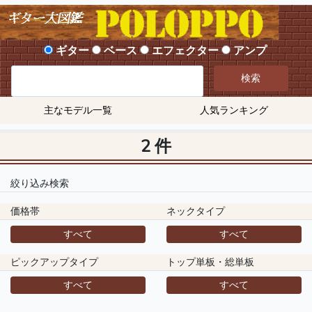
ギター
ベース
エフェクター
アンプ
検索
主なモデル一覧
人気ランキング
2 件
絞り込み検索
価格帯
ネックタイプ
すべて
すべて
ピックアップタイプ
トップ単板・総単板
すべて
すべて