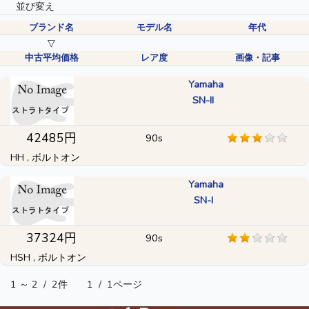
並び変え
ブランド名
モデル名
年代
▽
中古平均価格
レア度
画像・記事
Yamaha
SN-II
42485円
90s
HH , ボルトオン
Yamaha
SN-I
37324円
90s
HSH , ボルトオン
1 ～ 2
/
2件
1
/
1ページ