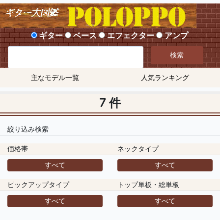
ギター
ベース
エフェクター
アンプ
検索
主なモデル一覧
人気ランキング
7 件
絞り込み検索
価格帯
ネックタイプ
すべて
すべて
ピックアップタイプ
トップ単板・総単板
すべて
すべて