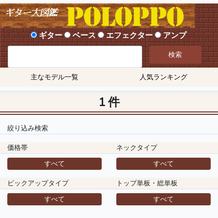
ギター
ベース
エフェクター
アンプ
検索
主なモデル一覧
人気ランキング
1 件
絞り込み検索
価格帯
ネックタイプ
すべて
すべて
ピックアップタイプ
トップ単板・総単板
すべて
すべて