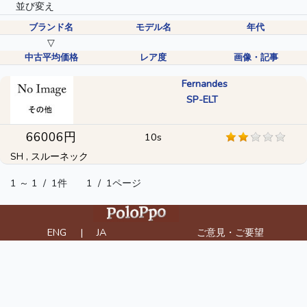
並び変え
ブランド名
モデル名
年代
▽
中古平均価格
レア度
画像・記事
Fernandes
SP-ELT
66006円
10s
SH , スルーネック
1 ～ 1
/
1件
1
/
1ページ
ENG
|
JA
ご意見・ご要望