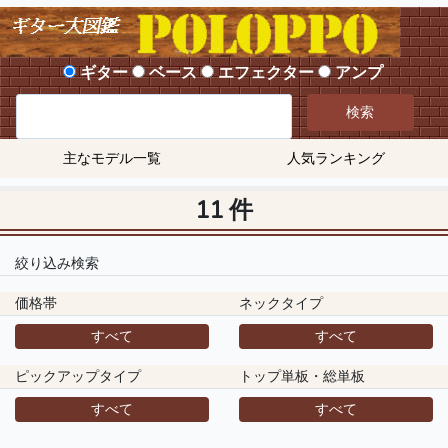
ギター
ベース
エフェクター
アンプ
検索
主なモデル一覧
人気ランキング
11 件
絞り込み検索
価格帯
ネックタイプ
すべて
すべて
ピックアップタイプ
トップ単板・総単板
すべて
すべて