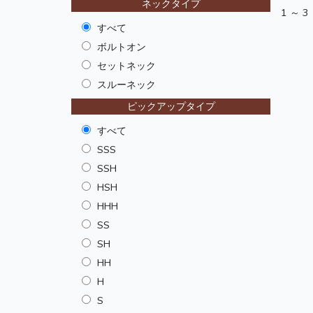
ネックタイプ
1 ～ 3
すべて
ボルトオン
セットネック
スルーネック
ピックアップタイプ
すべて
SSS
SSH
HSH
HHH
SS
SH
HH
H
S