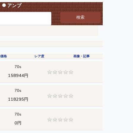
アンプ
検索
均価格
レア度
画像・記事
70s
158944円
70s
118295円
70s
0円