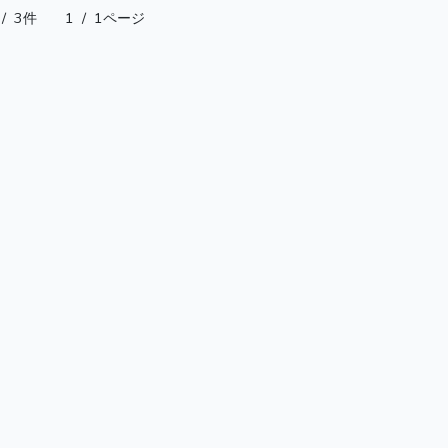
/
3件
1
/
1ページ