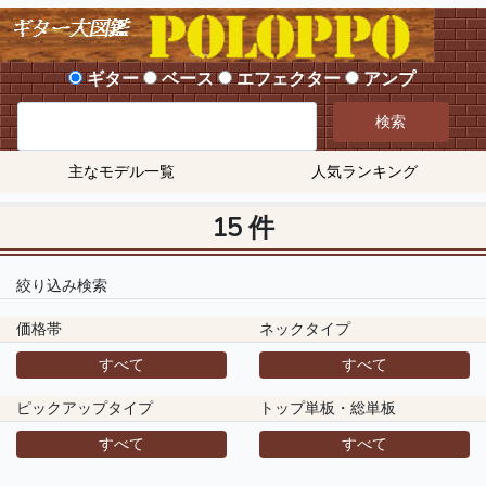
ギター
ベース
エフェクター
アンプ
検索
主なモデル一覧
人気ランキング
15 件
絞り込み検索
価格帯
ネックタイプ
すべて
すべて
ピックアップタイプ
トップ単板・総単板
すべて
すべて