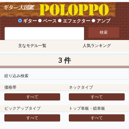
ギター
ベース
エフェクター
アンプ
検索
主なモデル一覧
人気ランキング
3 件
絞り込み検索
価格帯
ネックタイプ
すべて
すべて
ピックアップタイプ
トップ単板・総単板
すべて
すべて