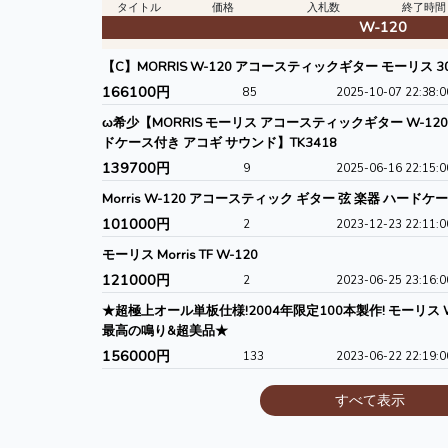
タイトル
価格
入札数
終了時間
W-120
【C】MORRIS W-120 アコースティックギター モーリス 30
166100円
85
2025-10-07 22:38:0
ω希少【MORRIS モーリス アコースティックギター W-12
ドケース付き アコギ サウンド】TK3418
139700円
9
2025-06-16 22:15:0
Morris W-120 アコースティック ギター 弦 楽器 ハードケー
101000円
2
2023-12-23 22:11:0
モーリス Morris TF W-120
121000円
2
2023-06-25 23:16:0
★超極上オール単板仕様!2004年限定100本製作! モーリス 
最高の鳴り&超美品★
156000円
133
2023-06-22 22:19:0
すべて表示