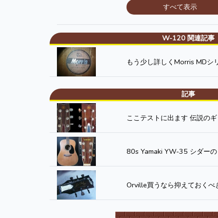
すべて表示
W-120 関連記事
もう少し詳しくMorris MDシ
記事
ここテストに出ます 伝説のギター
80s Yamaki YW-35 シダ
Orville買うなら抑えておく