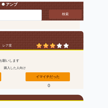
アンプ
検索
レア度
お願いします
購入した人向け
イマイチだった
0