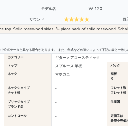
W-120
モデル名
サウンド
買
ce top. Solid rosewood sides. 3- piece back of solid rosewood. Schall
ので公式データと異なる場合があります。 また、年式などの違いによって下記の表と一致し
カテゴリー
ギター > アコースティック
トップ
スプルース 単板
バック
ネック
マホガニー
指板
R
ネックシェイプ
-
フレット数
ナット幅
フレット幅
-
ブリッジタイプ
-
生産国
ブランド名
-
コントロール
-
定価又は
希望小売価