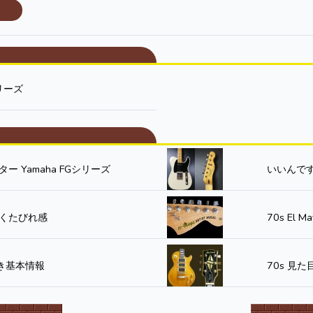
リーズ
 Yamaha FGシリーズ
いいんですよ色が
ーのくたびれ感
70s El
べき基本情報
70s 見た目