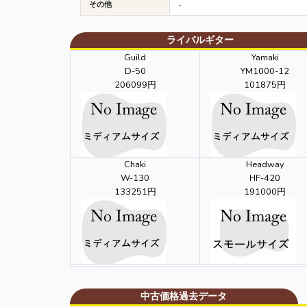
その他
-
ライバルギター
Guild
Yamaki
D-50
YM1000-12
206099円
101875円
Chaki
Headway
W-130
HF-420
133251円
191000円
中古価格過去データ