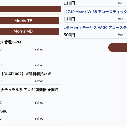
110円
Used
L1749 Morris W-35 アコーステ
110円
Used
Morris TF
い5 Morris モーリス W-30 アコ
Morris MD
500円
Used
 管理H-268
0
Yahoo
0
Yahoo
き【DLAT1002】※送料着払い※
0
Yahoo
ー ナチュラル系 アコギ 弦楽器 ★簡易
0
Yahoo
586
0
Yahoo