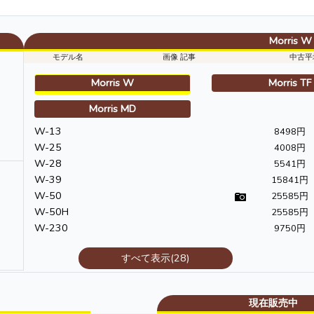
Morris W
モデル名
画像 記事
中古平
Morris W
Morris TF
Morris MD
W-13
8498円
W-25
4008円
W-28
5541円
W-39
15841円
W-50
25585円
W-50H
25585円
W-230
9750円
すべて表示(28)
現在販売中