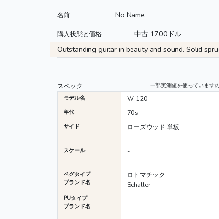
No Name
名前
中古 1700ドル
購入状態と価格
Outstanding guitar in beauty and sound. Solid spru
スペック
一部実測値を使っています
モデル名
W-120
年代
70s
サイド
ローズウッド 単板
スケール
-
ペグタイプ
ロトマチック
ブランド名
Schaller
PUタイプ
-
ブランド名
-