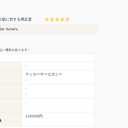
入額に対する満足度
er tuners.
ない場合があります。
-
マッカーサーエボニー
-
-
-
-
120000円
格