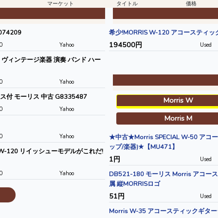
マーケット
タイトル
価格
74209
希少!MORRIS W-120 アコースティック
194500円
0
Yahoo
Used
0 ヴィンテージ楽器 演奏 バンド ハー
0
Yahoo
ス付 モーリス 中古 G8335487
Morris W
0
Yahoo
Morris M
0
Yahoo
★中古★Morris SPECIAL W-5
ップ/楽器)★【MU471】
W-120 リイッシューモデルがこれだ!
1円
Used
0
Yahoo
DB521-180 モーリス Morris 
属 縦MORRISロゴ
51円
Used
Morris W-35 アコースティックギタ