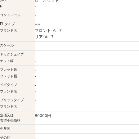
ローズウッド
-
R
コントロール
-
PUタイプ
HH
フロント: AL-7
ブランド名
リア: AL-7
スケール
-
ネックシェイプ
-
-
ナット幅
フレット数
-
-
フレット幅
ペグタイプ
-
-
ブランド名
ブリッジタイプ
-
-
ブランド名
定価又は
80000円
希望小売価格
生産国
-
その他
-