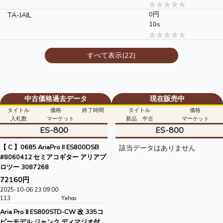
TA-JAIL
0円
10s
すべて表示(22)
中古価格過去データ
現在販売中
タイトル
価格
終了時間
タイトル
価格
入札数
マーケット
新品 中古
マーケット
ES-800
ES-800
【 C 】0685 AriaPro II ES800DSB
該当データはありません
#8060412 セミアコギター アリアプ
ロツー 3087268
72160円
2025-10-06 23:09:00
113
Yahoo
Aria Pro Ⅱ ES800STD-CW 改 335コ
ピーモデル ジャンク ディマジオ付