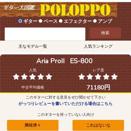
ギター
ベース
エフェクター
アンプ
検索
主なモデル一覧
人気ランキング
Aria ProII ES-800
人気
レア度
71180円
中古平均価格
このギターに対する意見をぜひ聞かせて下さい
がっつりレビューを書いていただける場合はこちら
このギターを持っていない人向け
興味津々
これはないな