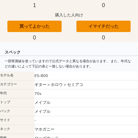
1
0
購入した人向け
買ってよかった
イマイチだった
0
0
スペック
一部実測値を使っていますので公式データと異なる場合があります。 また、年式な
どの違いによって下記の表と一致しない場合があります。
モデル名
ES-800
カテゴリー
ギター > ホロウ > セミアコ
年代
70s
トップ
メイプル
バック
メイプル
サイド
-
ネック
マホガニー
指板