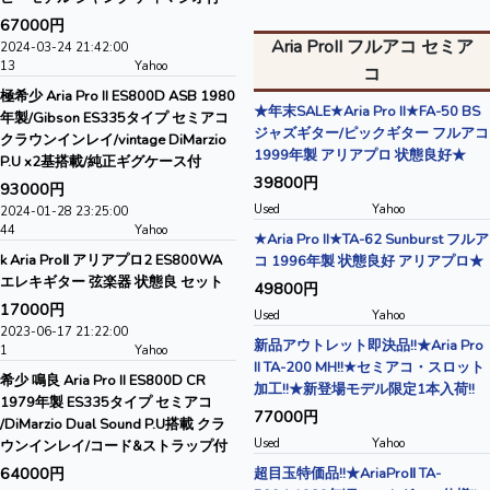
67000円
Aria ProII フルアコ セミア
2024-03-24 21:42:00
13
Yahoo
コ
極希少 Aria Pro II ES800D ASB 1980
★年末SALE★Aria Pro II★FA-50 BS
年製/Gibson ES335タイプ セミアコ
ジャズギター/ピックギター フルアコ
クラウンインレイ/vintage DiMarzio
1999年製 アリアプロ 状態良好★
P.U x2基搭載/純正ギグケース付
39800円
93000円
Used
Yahoo
2024-01-28 23:25:00
44
Yahoo
★Aria Pro II★TA-62 Sunburst フルア
k Aria ProⅡ アリアプロ2 ES800WA
コ 1996年製 状態良好 アリアプロ★
エレキギター 弦楽器 状態良 セット
49800円
17000円
Used
Yahoo
2023-06-17 21:22:00
新品アウトレット即決品!!★Aria Pro
1
Yahoo
II TA-200 MH!!★セミアコ・スロット
希少 鳴良 Aria Pro II ES800D CR
加工!!★新登場モデル限定1本入荷!!
1979年製 ES335タイプ セミアコ
77000円
/DiMarzio Dual Sound P.U搭載 クラ
Used
Yahoo
ウンインレイ/コード&ストラップ付
64000円
超目玉特価品!!★AriaProⅡ TA-