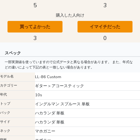
5
3
購入した人向け
買ってよかった
イマイチだった
3
0
スペック
一部実測値を使っていますので公式データと異なる場合があります。 また、年式な
どの違いによって下記の表と一致しない場合があります。
モデル名
LL-86 Custom
カテゴリー
ギター > アコースティック
年代
10s
トップ
イングルマン スプルース 単板
バック
ハカランダ 単板
サイド
ハカランダ 単板
ネック
マホガニー
指板