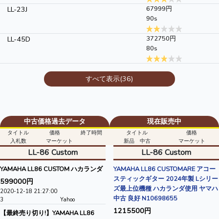
LL-23J
67999円
90s
LL-45D
372750円
80s
すべて表示(36)
中古価格過去データ
現在販売中
タイトル
価格
終了時間
タイトル
価格
入札数
マーケット
新品 中古
マーケット
LL-86 Custom
LL-86 Custom
YAMAHA LL86 CUSTOM ハカランダ
YAMAHA LL86 CUSTOMARE アコー
スティックギター 2024年製 Lシリー
599000円
ズ最上位機種 ハカランダ使用 ヤマハ
2020-12-18 21:27:00
中古 良好 N10698655
3
Yahoo
1215500円
【最終売り切り!】YAMAHA LL86