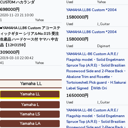
CUSTOM ハカランダ
Used
Yahoo
698000円
YAMAHA LL86 Custom *2004
2020-11-23 21:10:00
1580000円
1
Yahoo
Used
J_Guitar
■YAMAHA LL86 Custom アコーステ
YAMAHA LL86 Custom *2004
ィックギター シリアルNo.015 受注
1580000円
生産品 ハードケース付 ヤマハ 中古
品【12H3159】
Used
Digimart
309000円
YAMAHA LL-86 Custom A.R.E /
2019-03-10 22:00:42
Flagship model・Solid Engelmann
41
Yahoo
Spruce Top (A.R.E)・Solid Brazilian
Rosewood Side and 2-Piece Back・
Abalone Trim and Rosette・
Tortoiseshell Pick guard・H.Sakurai
Yamaha LL
Label Signed 【With Ori
Yamaha LL
1650000円
Used
J_Guitar
Yamaha L
YAMAHA LL-86 Custom A.R.E /
Yamaha LS
Flagship model・Solid Engelmann
Spruce Top (A.R.E)・Solid Brazilian
Yamaha LA
Rosewood Side and 2-Piece Back・