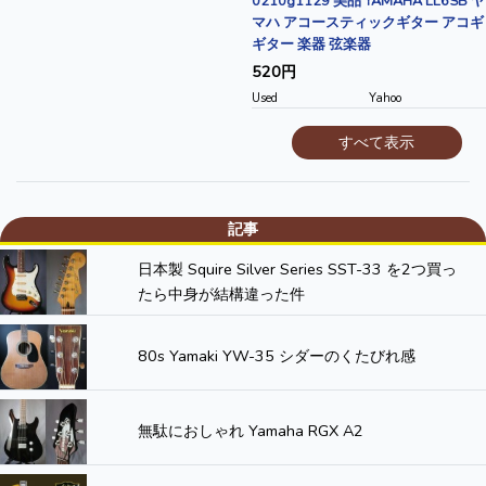
0210g1129 美品 YAMAHA LL6SB ヤ
マハ アコースティックギター アコギ
ギター 楽器 弦楽器
520円
Used
Yahoo
すべて表示
記事
日本製 Squire Silver Series SST-33 を2つ買っ
たら中身が結構違った件
80s Yamaki YW-35 シダーのくたびれ感
無駄におしゃれ Yamaha RGX A2