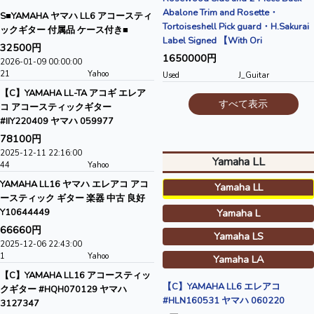
Abalone Trim and Rosette・
S■YAMAHA ヤマハ LL6 アコースティ
Tortoiseshell Pick guard・H.Sakurai
ックギター 付属品 ケース付き■
Label Signed 【With Ori
32500円
1650000円
2026-01-09 00:00:00
21
Yahoo
Used
J_Guitar
【C】YAMAHA LL-TA アコギ エレア
すべて表示
コ アコースティックギター
#IIY220409 ヤマハ 059977
78100円
2025-12-11 22:16:00
Yamaha LL
44
Yahoo
YAMAHA LL16 ヤマハ エレアコ アコ
Yamaha LL
ースティック ギター 楽器 中古 良好
Y10644449
Yamaha L
66660円
Yamaha LS
2025-12-06 22:43:00
1
Yahoo
Yamaha LA
【C】YAMAHA LL16 アコースティッ
【C】YAMAHA LL6 エレアコ
クギター #HQH070129 ヤマハ
#HLN160531 ヤマハ 060220
3127347