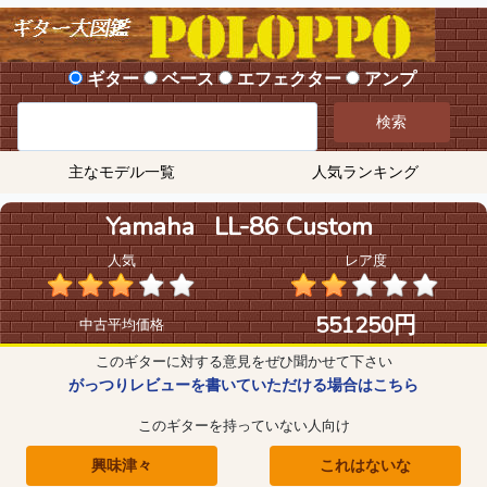
ギター
ベース
エフェクター
アンプ
検索
主なモデル一覧
人気ランキング
Yamaha LL-86 Custom
人気
レア度
551250円
中古平均価格
このギターに対する意見をぜひ聞かせて下さい
がっつりレビューを書いていただける場合はこちら
このギターを持っていない人向け
興味津々
これはないな