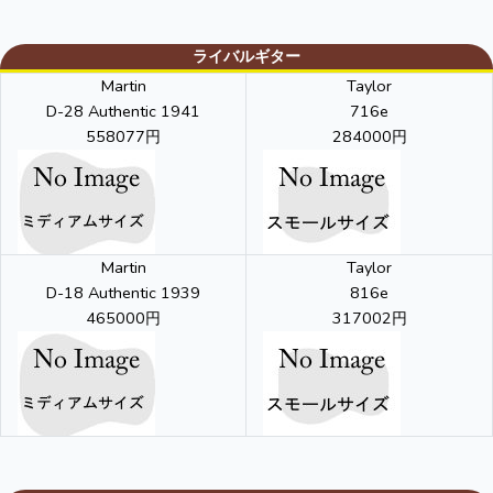
ライバルギター
Martin
Taylor
D-28 Authentic 1941
716e
558077円
284000円
Martin
Taylor
D-18 Authentic 1939
816e
465000円
317002円