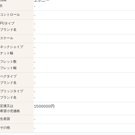
エボニー
-
R
コントロール
-
PUタイプ
-
-
ブランド名
スケール
-
ネックシェイプ
-
-
ナット幅
フレット数
-
-
フレット幅
ペグタイプ
-
-
ブランド名
ブリッジタイプ
-
-
ブランド名
定価又は
1500000円
希望小売価格
生産国
-
その他
-