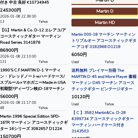
付き 中古 良好 K10734945
245300円
Martin D
2026-01-08 22:38:00
13
Yahoo
Martin HD
【G】Martin & Co. D-12 エレアコ/ア
Martin 000-18 マーチン マーティン
コースティックギター マーティン
トリプルオー アコースティックギタ
Road Series 3141876
ー アコギ 3182968 D1218
86900円
6050円
2026-01-08 22:10:00
121
Yahoo
Used
Yahoo
1990’S C.F.MARTIN D-1 マーティ
送料無料 プレイヤー別冊 The
ン・ドレッドノートwハードケース/
MARTIN D-45 and More Player 書籍
スプルール×マホガニーMade in USA
マーティン D45 マーチン アコース
初期型?ディーワン検)D-18マーチン
ティックギター ビンテージギター
56000円
10120円
2026-01-08 21:17:00
Used
Yahoo
48
Yahoo
【 C 】3582 Martin&Co. D-28
Martin 1996 Special Edition SPD-
#399734 アコースティックギター
16TR マーティン アコースティックギ
マーティン ハードケース付き
ター 16シリーズ 3082657 D1224
3143503
150700円