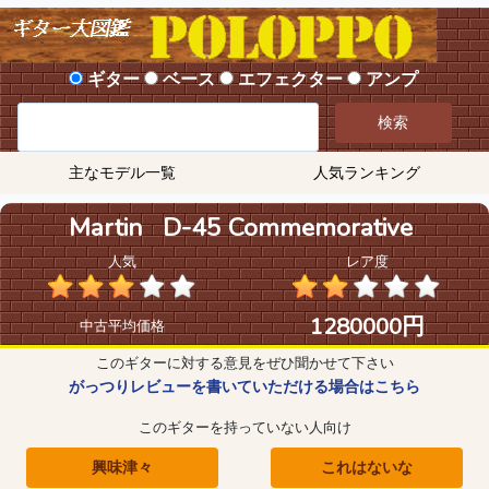
ギター
ベース
エフェクター
アンプ
検索
主なモデル一覧
人気ランキング
Martin D-45 Commemorative
人気
レア度
1280000円
中古平均価格
このギターに対する意見をぜひ聞かせて下さい
がっつりレビューを書いていただける場合はこちら
このギターを持っていない人向け
興味津々
これはないな