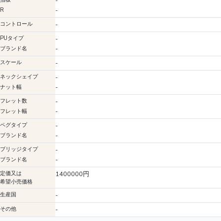
-
-
R
コントロール
-
PUタイプ
-
-
ブランド名
スケール
-
ネックシェイプ
-
-
ナット幅
フレット数
-
-
フレット幅
ペグタイプ
-
-
ブランド名
ブリッジタイプ
-
-
ブランド名
定価又は
1400000円
希望小売価格
生産国
-
その他
-