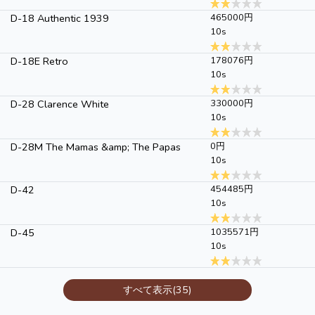
D-18 Authentic 1939
465000円
10s
D-18E Retro
178076円
10s
D-28 Clarence White
330000円
10s
D-28M The Mamas &amp; The Papas
0円
10s
D-42
454485円
10s
D-45
1035571円
10s
すべて表示(35)