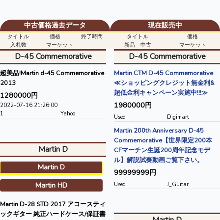
中古価格過去データ
現在販売中
タイトル
価格
終了時間
タイトル
価格
入札数
マーケット
新品 中古
マーケット
D-45 Commemorative
D-45 Commemorative
超美品!Martin d-45 Commemorative
Martin CTM D-45 Commemorative
2013
≪ショッピングクレジット無金利&
超低金利キャンペーン実施中!!!≫
1280000円
1980000円
2022-07-16 21:26:00
1
Yahoo
Used
Digimart
Martin 200th Anniversary D-45
Commemorative【世界限定200本
Martin D
CFマーチン生誕200周年記念モデ
ル】解説試奏動画ご覧下さい。
Martin D
99999999円
Martin HD
Used
J_Guitar
Martin D-28 STD 2017 アコースティ
ックギター 純正ハードケース/保証書
Martin D