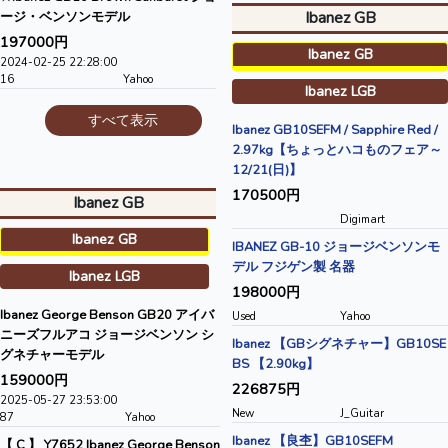
Ibanez GB
ージ・ベンソンモデル
197000円
Ibanez GB
2024-02-25 22:28:00
16
Yahoo
Ibanez LGB
すべて表示
Ibanez GB10SEFM / Sapphire Red /
2.97kg【ちょっとハコものフェア～
12/21(日)】
170500円
Ibanez GB
Digimart
Ibanez GB
IBANEZ GB-10 ジョージベンソンモ
デル フジゲン製 名器
Ibanez LGB
198000円
Ibanez George Benson GB20 アイバ
Used
Yahoo
ニーズフルアコ ジョージベンソン シ
Ibanez 【GBシグネチャー】GB10SE
グネチャーモデル
BS 【2.90kg】
159000円
226875円
2025-05-27 23:53:00
New
J_Guitar
87
Yahoo
Ibanez 【良杢】GB10SEFM
【 C 】 Y7652 Ibanez George Benson