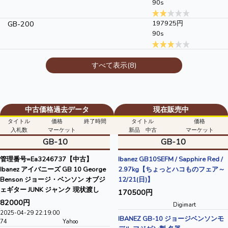
90s
GB-200
197925円
90s
すべて表示(8)
中古価格過去データ
現在販売中
タイトル
価格
終了時間
タイトル
価格
入札数
マーケット
新品 中古
マーケット
GB-10
GB-10
管理番号=Ea3246737【中古】
Ibanez GB10SEFM / Sapphire Red /
Ibanez アイバニーズ GB 10 George
2.97kg【ちょっとハコものフェア～
Benson ジョージ・ベンソン オブジ
12/21(日)】
ェギター JUNK ジャンク 現状渡し
170500円
82000円
Digimart
2025-04-29 22:19:00
IBANEZ GB-10 ジョージベンソンモ
74
Yahoo