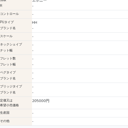
エボニー
-
R
コントロール
-
PUタイプ
HH
-
ブランド名
スケール
-
ネックシェイプ
-
-
ナット幅
フレット数
-
-
フレット幅
ペグタイプ
-
-
ブランド名
ブリッジタイプ
-
-
ブランド名
定価又は
205000円
希望小売価格
生産国
-
その他
-