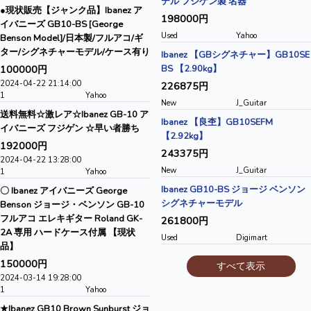
デル フジゲン製 名器
●現状販売【ジャンク品】Ibanez ア
198000円
イバニーズ GB10-BS [George
Used
Yahoo
Benson Model]/日本製/フルアコ/ギ
ター/シグネチャーモデル/ケース有り
Ibanez 【GBシグネチャー】GB10SE
100000円
BS 【2.90kg】
2024-04-22 21:14:00
226875円
1
Yahoo
New
J_Guitar
送料無料☆激レア☆Ibanez GB-10 ア
Ibanez 【良杢】GB10SEFM
イバニーズ フジゲン ☆早い者勝ち
【2.92kg】
192000円
243375円
2024-04-22 13:28:00
New
J_Guitar
1
Yahoo
Ibanez GB10-BS ジョージ ベンソン
〇 Ibanez アイバニーズ George
シグネチャーモデル
Benson ジョージ・ベンソン GB-10
フルアコ エレキギター Roland GK-
261800円
2A 専用 ハードケース付属 【現状
Used
Digimart
品】
150000円
すべて表示
2024-03-14 19:28:00
1
Yahoo
★Ibanez GB10 Brown Sunburst ジョ