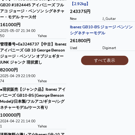
【2.92kg】
GB20 #1824445 アイバニーズ フル
アコ ジョージ・ベンソン シグネチャ
243375円
ー・モデル ケース付
New
J_Guitar
161000円
Ibanez GB10-BS ジョージ ベンソン
2025-05-07 21:34:00
シグネチャーモデル
50
Yahoo
261800円
管理番号=Ea3246737【中古】Ibanez
Used
Digimart
アイバニーズ GB 10 George Benson
ジョージ・ベンソン オブジェギター
すべて表示
JUNK ジャンク 現状渡し
82000円
2025-04-29 22:19:00
74
Yahoo
●現状販売【ジャンク品】Ibanez アイ
バニーズ GB10-BS [George Benson
Model]/日本製/フルアコ/ギター/シグ
ネチャーモデル/ケース有り
100000円
2024-04-22 21:14:00
1
Yahoo
送料無料☆激レア☆Ibanez GB-10 ア