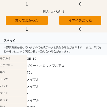
1
0
購入した人向け
買ってよかった
イマイチだった
1
0
スペック
一部実測値を使っていますので公式データと異なる場合があります。 また、年式な
どの違いによって下記の表と一致しない場合があります。
モデル名
GB-10
カテゴリー
ギター > ホロウ > フルアコ
年代
70s
トップ
メイプル
バック
メイプル
サイド
-
ネック
メイプル
指板