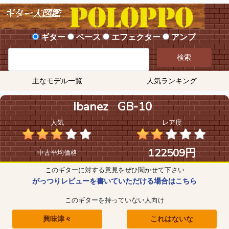
ギター
ベース
エフェクター
アンプ
検索
主なモデル一覧
人気ランキング
Ibanez GB-10
人気
レア度
122509円
中古平均価格
このギターに対する意見をぜひ聞かせて下さい
がっつりレビューを書いていただける場合はこちら
このギターを持っていない人向け
興味津々
これはないな