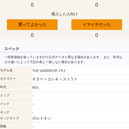
0
0
購入した人向け
買ってよかった
イマイチだった
0
0
スペック
一部実測値を使っていますので公式データと異なる場合があります。 また、年式な
どの違いによって下記の表と一致しない場合があります。
モデル名
THE WARRIOR 753
カテゴリー
ギター > エレキ > ストラト
年代
80s
トップ
-
バック
-
ネック
-
ボルトオン
ネックタイプ
指板
-