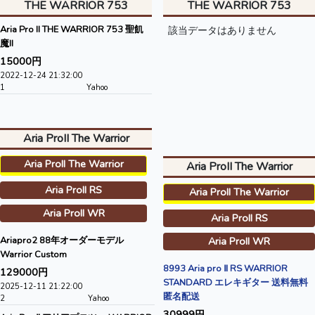
THE WARRIOR 753
THE WARRIOR 753
Aria Pro II THE WARRIOR 753 聖飢
該当データはありません
魔II
15000円
2022-12-24 21:32:00
1
Yahoo
Aria ProII The Warrior
Aria ProII The Warrior
Aria ProII The Warrior
Aria ProII RS
Aria ProII The Warrior
Aria ProII WR
Aria ProII RS
Ariapro2 88年オーダーモデル
Aria ProII WR
Warrior Custom
8993 Aria pro Ⅱ RS WARRIOR
129000円
STANDARD エレキギター 送料無料
2025-12-11 21:22:00
匿名配送
2
Yahoo
30999円