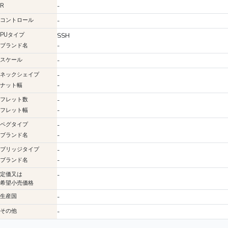
-
R
コントロール
-
PUタイプ
SSH
-
ブランド名
スケール
-
ネックシェイプ
-
-
ナット幅
フレット数
-
-
フレット幅
ペグタイプ
-
-
ブランド名
ブリッジタイプ
-
-
ブランド名
定価又は
-
希望小売価格
生産国
-
その他
-