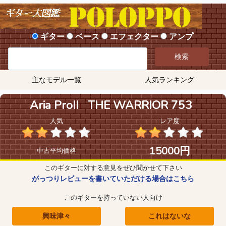
ギター
ベース
エフェクター
アンプ
検索
主なモデル一覧
人気ランキング
Aria ProII THE WARRIOR 753
人気
レア度
15000円
中古平均価格
このギターに対する意見をぜひ聞かせて下さい
がっつりレビューを書いていただける場合はこちら
このギターを持っていない人向け
興味津々
これはないな