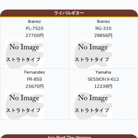
ライバルギター
Ibanez
Ibanez
PL-7520
RG-320
27700円
28856円
Fernandes
Yamaha
FR-85S
SESSION II-612
25670円
12238円
Aria ProII The Warrior